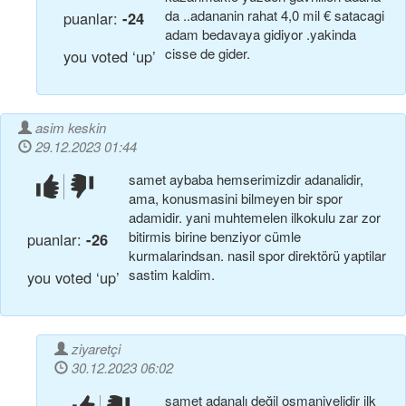
da ..adananin rahat 4,0 mil € satacagi
puanlar:
-24
adam bedavaya gidiyor .yakinda
cisse de gider.
you voted ‘up’
asim keskin
29.12.2023 01:44
samet aybaba hemserimizdir adanalidir,
beğendim!
beğenmedim!
ama, konusmasini bilmeyen bir spor
adamidir. yani muhtemelen ilkokulu zar zor
bitirmis birine benziyor cümle
puanlar:
-26
kurmalarindsan. nasil spor direktörü yaptilar
sastim kaldim.
you voted ‘up’
ziyaretçi
30.12.2023 06:02
samet adanalı değil osmaniyelidir ilk
beğendim!
beğenmedim!