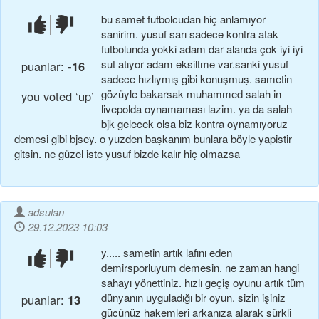
bu samet futbolcudan hiç anlamıyor
beğendim!
beğenmedim!
sanirim. yusuf sarı sadece kontra atak
futbolunda yokki adam dar alanda çok iyi iyi
sut atıyor adam eksiltme var.sanki yusuf
puanlar:
-16
sadece hızlıymış gibi konuşmuş. sametin
gözüyle bakarsak muhammed salah in
you voted ‘up’
livepolda oynamaması lazim. ya da salah
bjk gelecek olsa biz kontra oynamıyoruz
demesi gibi bjsey. o yuzden başkanım bunlara böyle yapistir
gitsin. ne güzel iste yusuf bizde kalır hiç olmazsa
adsulan
29.12.2023 10:03
y..... sameti̇n artik lafini eden
beğendim!
beğenmedim!
demi̇rsporluyum demesi̇n. ne zaman hangi̇
sahayi yönetti̇ni̇z. hizli geçi̇ş oyunu artik tüm
dünyanin uyguladiği bi̇r oyun. si̇zi̇n i̇şi̇ni̇z
puanlar:
13
gücünüz hakemleri̇ arkaniza alarak sürkli̇