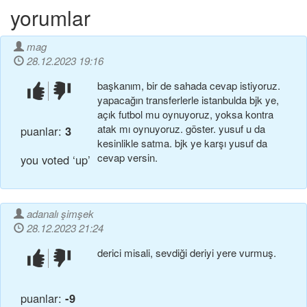
yorumlar
mag
28.12.2023 19:16
başkanim, bi̇r de sahada cevap i̇sti̇yoruz.
beğendim!
beğenmedim!
yapacağin transferlerle i̇stanbulda bjk ye,
açik futbol mu oynuyoruz, yoksa kontra
atak mi oynuyoruz. göster. yusuf u da
puanlar:
3
kesi̇nli̇kle satma. bjk ye karşi yusuf da
cevap versi̇n.
you voted ‘up’
adanalı şimşek
28.12.2023 21:24
derici misali, sevdiği deriyi yere vurmuş.
beğendim!
beğenmedim!
puanlar:
-9