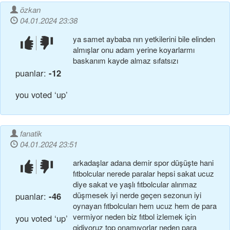
özkan
04.01.2024 23:38
ya samet aybaba nın yetkilerini bile elinden
beğendim!
beğenmedim!
almışlar onu adam yerine koyarlarmı
baskanım kayde almaz sıfatsızı
puanlar:
-12
you voted ‘up’
fanatik
04.01.2024 23:51
arkadaşlar adana demir spor düşüşte hani
beğendim!
beğenmedim!
fıtbolcular nerede paralar hepsi sakat ucuz
diye sakat ve yaşlı fıtbolcular alınmaz
düşmesek iyi nerde geçen sezonun iyi
puanlar:
-46
oynayan fıtbolcuları hem ucuz hem de para
vermiyor neden biz fıtbol izlemek için
you voted ‘up’
gidiyoruz top onamıyorlar neden para