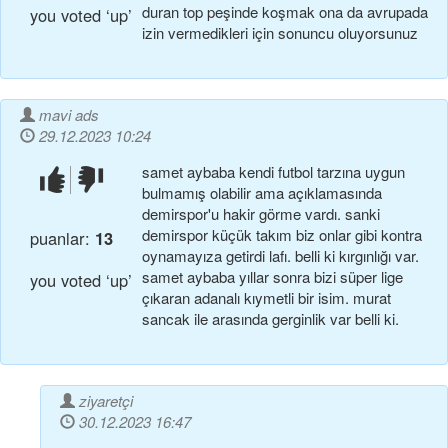
duran top peşi̇nde koşmak ona da avrupada
you voted ‘up’
i̇zi̇n vermedi̇kleri̇ i̇çi̇n sonuncu oluyorsunuz
mavi ads
29.12.2023 10:24
samet aybaba kendi futbol tarzına uygun
beğendim!
beğenmedim!
bulmamış olabilir ama açıklamasında
demirspor'u hakir görme vardı. sanki
demirspor küçük takım biz onlar gibi kontra
puanlar:
13
oynamayıza getirdi lafı. belli ki kırgınlığı var.
samet aybaba yıllar sonra bizi süper lige
you voted ‘up’
çıkaran adanalı kıymetli bir isim. murat
sancak ile arasında gerginlik var belli ki.
ziyaretçi
30.12.2023 16:47