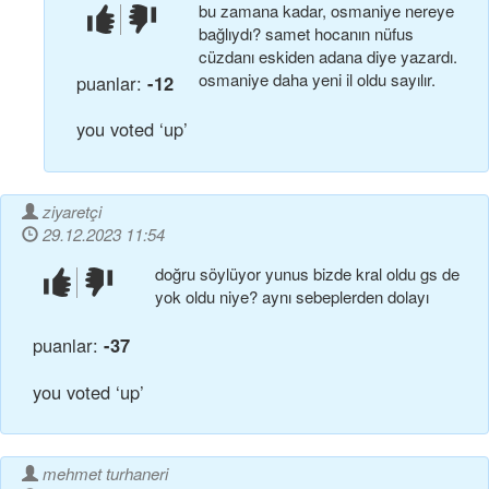
bu zamana kadar, osmaniye nereye
beğendim!
beğenmedim!
bağlıydı? samet hocanın nüfus
cüzdanı eskiden adana diye yazardı.
osmaniye daha yeni il oldu sayılır.
puanlar:
-12
you voted ‘up’
ziyaretçi
29.12.2023 11:54
doğru söylüyor yunus bizde kral oldu gs de
beğendim!
beğenmedim!
yok oldu niye? aynı sebeplerden dolayı
puanlar:
-37
you voted ‘up’
mehmet turhaneri