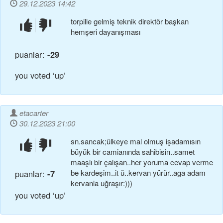
29.12.2023 14:42
torpille gelmiş teknik direktör başkan
beğendim!
beğenmedim!
hemşeri dayanışması
puanlar:
-29
you voted ‘up’
etacarter
30.12.2023 21:00
sn.sancak;ülkeye mal olmuş işadamısın
beğendim!
beğenmedim!
büyük bir camianında sahibisin..samet
maaşlı bir çalışan..her yoruma cevap verme
be kardeşim..i̇t ü..kervan yürür..aga adam
puanlar:
-7
kervanla uğraşır:)))
you voted ‘up’