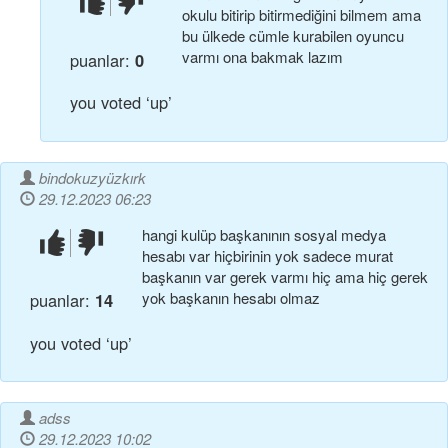
okulu bitirip bitirmediğini bilmem ama
bu ülkede cümle kurabilen oyuncu
varmı ona bakmak lazım
puanlar:
0
you voted ‘up’
bindokuzyüzkırk
29.12.2023 06:23
hangi kulüp başkanının sosyal medya
beğendim!
beğenmedim!
hesabı var hiçbirinin yok sadece murat
başkanın var gerek varmı hiç ama hiç gerek
yok başkanın hesabı olmaz
puanlar:
14
you voted ‘up’
adss
29.12.2023 10:02