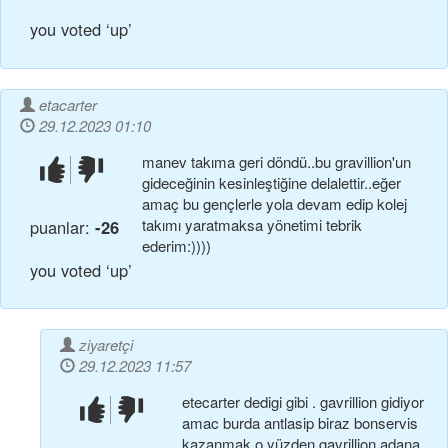
you voted ‘up’
etacarter
29.12.2023 01:10
manev takıma geri döndü..bu gravillion'un
beğendim!
beğenmedim!
gideceğinin kesinleştiğine delalettir..eğer
amaç bu gençlerle yola devam edip kolej
takımı yaratmaksa yönetimi tebrik
puanlar:
-26
ederim:))))
you voted ‘up’
ziyaretçi
29.12.2023 11:57
etecarter dedigi gibi . gavrillion gidiyor
beğendim!
beğenmedim!
amac burda antlasip biraz bonservis
kazanmak.o yüzden gavrillion adana