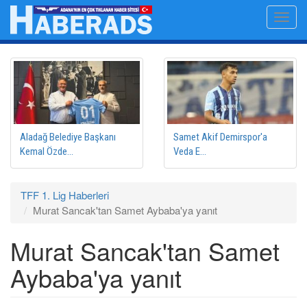
Ana
Toggl
içeriğe
navig
atla
Aladağ Belediye Başkanı
Samet Akif Demirspor'a
Kemal Özde...
Veda E...
TFF 1. Lig Haberleri
Murat Sancak'tan Samet Aybaba'ya yanıt
Murat Sancak'tan Samet
Aybaba'ya yanıt