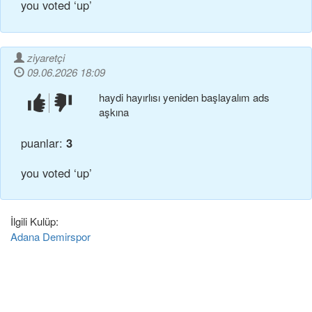
you voted ‘up’
ziyaretçi
09.06.2026 18:09
haydi hayırlısı yeniden başlayalım ads
beğendim!
beğenmedim!
aşkına
puanlar:
3
you voted ‘up’
İlgili Kulüp:
Adana Demirspor