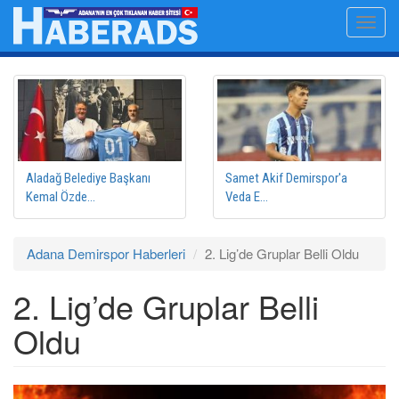
Ana
Toggl
içeriğe
navig
atla
Aladağ Belediye Başkanı
Samet Akif Demirspor'a
Kemal Özde...
Veda E...
Adana Demirspor Haberleri
2. Lig’de Gruplar Belli Oldu
2. Lig’de Gruplar Belli
Oldu