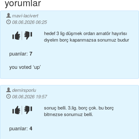
yorumlar
mavi-lacivert
08.06.2026 06:25
hedef 3 lig düşmek ordan amatör hayırlısı
beğendim!
beğenmedim!
dıyelım borç kapanmazsa sonumuz budur
puanlar:
7
you voted ‘up’
demirsporlu
08.06.2026 19:57
sonuç belli. 3.lig. borç çok. bu borç
beğendim!
beğenmedim!
bitmezse sonumuz belli.
puanlar:
4