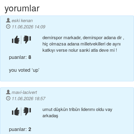
yorumlar
eski kenan
11.06.2026 14:09
demirspor markadır, demirspor adana dir ,
beğendim!
beğenmedim!
hiç olmazsa adana milletvekilleri de aynı
katkıyı verse nolur sanki atla deve mi !
puanlar:
8
you voted ‘up’
mavi-lacivert
11.06.2026 18:57
umut düşkün tribün liderımı oldu vay
beğendim!
beğenmedim!
arkadaş
puanlar:
2