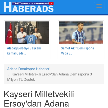
Ana
Toggl
içeriğe
navig
atla
Aladağ Belediye Başkanı
Samet Akif Demirspor'a
Kemal Özde...
Veda E...
Adana Demirspor Haberleri
Kayseri Milletvekili Ersoy'dan Adana Demirspor'a 3
Milyon TL Destek
Kayseri Milletvekili
Ersoy'dan Adana