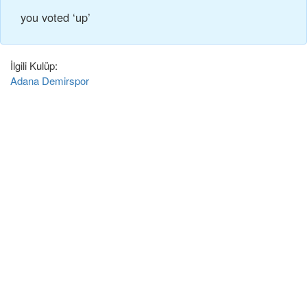
you voted ‘up’
İlgili Kulüp:
Adana Demirspor