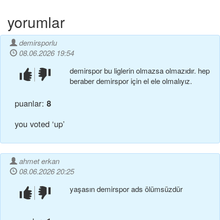
yorumlar
demirsporlu
08.06.2026 19:54
demirspor bu liglerin olmazsa olmazıdır. hep
beğendim!
beğenmedim!
beraber demirspor için el ele olmalıyız.
puanlar:
8
you voted ‘up’
ahmet erkan
08.06.2026 20:25
yaşasın demirspor ads ölümsüzdür
beğendim!
beğenmedim!