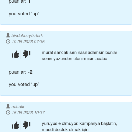
puanlar:
1
you voted ‘up’
bindokuzyüzkırk
10.06.2026 07:35
murat sancak sen nasıl adamsın bunlar
beğendim!
beğenmedim!
senın yuzunden utanırmısın acaba
puanlar:
-2
you voted ‘up’
misafir
16.06.2026 10:37
yürüyüsle olmuyor. kampanya başlatin,
beğendim!
beğenmedim!
maddi destek olmak için