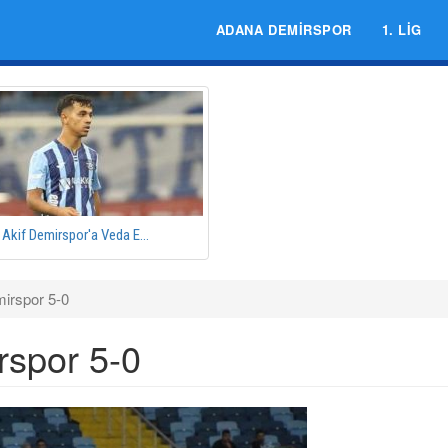
ADANA DEMIRSPOR
1. LIG
Akif Demirspor'a Veda E...
mirspor 5-0
rspor 5-0