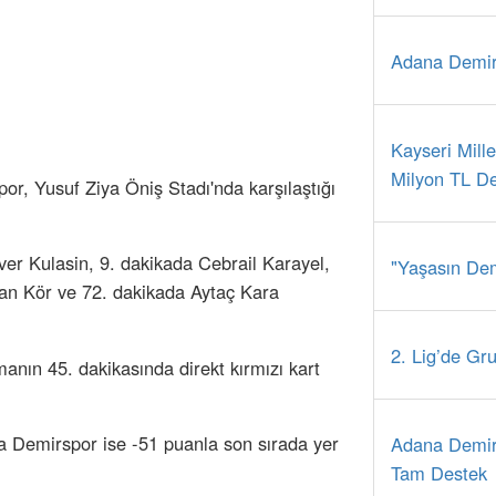
Adana Demirs
Kayseri Mill
Milyon TL D
or, Yusuf Ziya Öniş Stadı'nda karşılaştığı
nver Kulasin, 9. dakikada Cebrail Karayel,
"Yaşasın Dem
an Kör ve 72. dakikada Aytaç Kara
2. Lig’de Gru
nın 45. dakikasında direkt kırmızı kart
a Demirspor ise -51 puanla son sırada yer
Adana Demir
Tam Destek