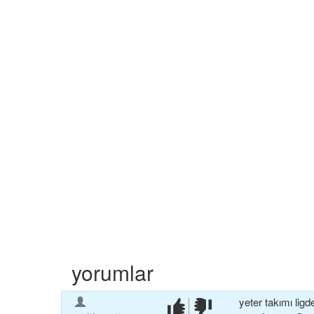
yorumlar
yeter takımı lig
beğendim!
beğenmedim!