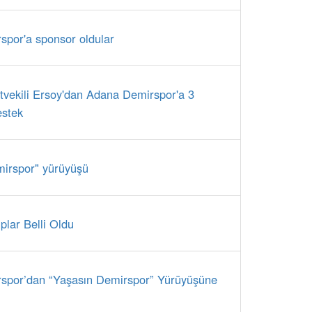
por'a sponsor oldular
etvekili Ersoy'dan Adana Demirspor'a 3
estek
irspor" yürüyüşü
plar Belli Oldu
spor’dan “Yaşasın Demirspor” Yürüyüşüne