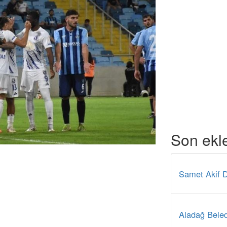
Son ekl
Samet Akif D
Aladağ Beled