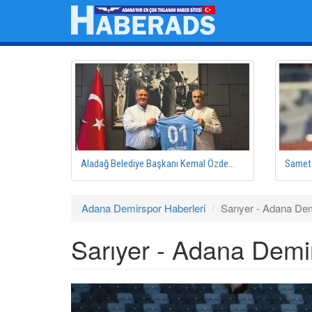
Ana
içeriğe
atla
Aladağ Belediye Başkanı Kemal Özde...
Samet 
Adana Demirspor Haberleri
Sarıyer - Adana De
Sarıyer - Adana Demi