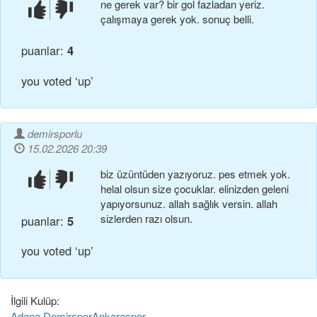
ne gerek var? bir gol fazladan yeriz.
beğendim!
beğenmedim!
çalışmaya gerek yok. sonuç belli.
puanlar:
4
you voted ‘up’
demirsporlu
15.02.2026 20:39
biz üzüntüden yazıyoruz. pes etmek yok.
beğendim!
beğenmedim!
helal olsun size çocuklar. elinizden geleni
yapıyorsunuz. allah sağlık versin. allah
sizlerden razı olsun.
puanlar:
5
you voted ‘up’
İlgili Kulüp:
Adana Demirspor
Ankaraspor