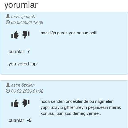
yorumlar
mavi şimşek
05.02.2026 18:38
hazırlığa gerek yok sonuç belli
beğendim!
beğenmedim!
puanlar:
7
you voted ‘up’
asım özbilen
06.02.2026 01:02
hoca senden öncekiler de bu nağmeleri
beğendim!
beğenmedim!
yaptı uzayıp gittiler..neyin peşindesin merak
konusu..bari sus demeç verme..
puanlar:
-5