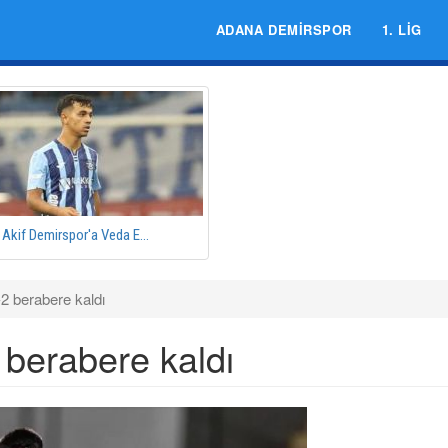
ADANA DEMIRSPOR
1. LIG
Akif Demirspor'a Veda E...
2 berabere kaldı
berabere kaldı