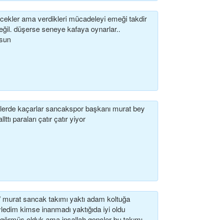
cekler ama verdikleri mücadeleyi emeği takdir
ğil. düşerse seneye kafaya oynarlar..
lsun
lerde kaçarlar sancakspor başkanı murat bey
lttı paraları çatır çatır yiyor
 / murat sancak takımı yaktı adam koltuğa
ledim kimse inanmadı yaktığıda iyi oldu
rı görmüş olduk ama inşallah gençler bu takımı