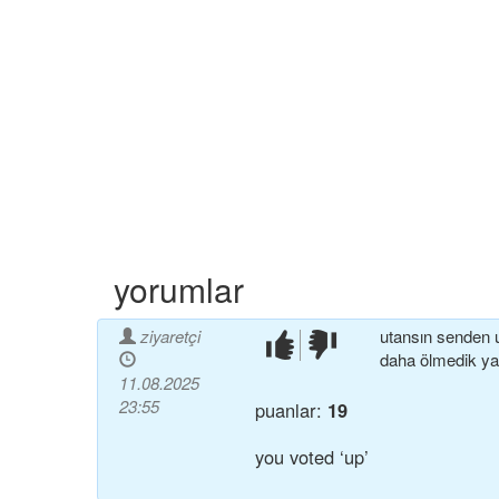
yorumlar
ziyaretçi
utansın senden u
beğendim!
beğenmedim!
daha ölmedik ya
11.08.2025
23:55
puanlar:
19
you voted ‘up’