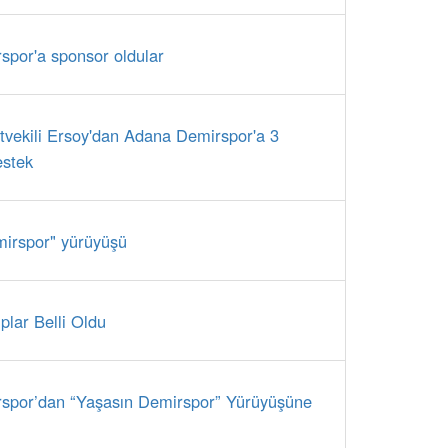
por'a sponsor oldular
etvekili Ersoy'dan Adana Demirspor'a 3
estek
irspor" yürüyüşü
plar Belli Oldu
spor’dan “Yaşasın Demirspor” Yürüyüşüne