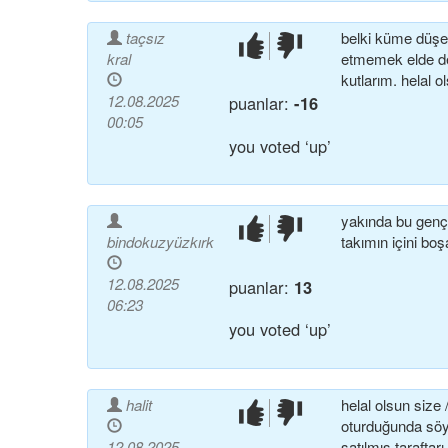
taçsız
belki küme düşe
beğendim!
beğenmedim!
kral
etmemek elde de
kutlarım. helal o
12.08.2025
puanlar:
-16
00:05
you voted ‘up’
yakında bu genç
beğendim!
beğenmedim!
bindokuzyüzkırk
takımın içini boşal
12.08.2025
puanlar:
13
06:23
you voted ‘up’
halit
helal olsun size
beğendim!
beğenmedim!
oturduğunda söy
12.08.2025
satılmış tarafta