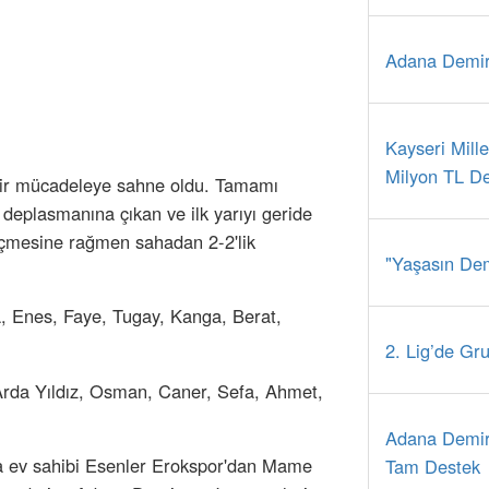
Adana Demirs
Kayseri Mill
Milyon TL D
 bir mücadeleye sahne oldu. Tamamı
deplasmanına çıkan ve ilk yarıyı geride
eçmesine rağmen sahadan 2-2'lik
"Yaşasın Dem
, Enes, Faye, Tugay, Kanga, Berat,
2. Lig’de Gru
 Arda Yıldız, Osman, Caner, Sefa, Ahmet,
Adana Demir
da ev sahibi Esenler Erokspor'dan Mame
Tam Destek