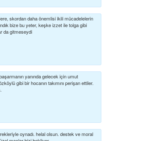
lere, skordan daha önemlisi ikili mücadelelerin
ık bize bu yeter, keşke izzet ile tolga gibi
ar da gitmeseydi
 başarmanın yanında gelecek için umut
zköylü gibi bir hocanın takımını perişan ettiler.
.
rekleriyle oynadı. helal olsun. destek ve moral
zel maçlar bizi bekliyor.