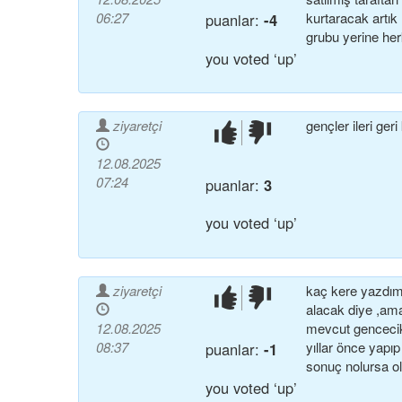
06:27
kurtaracak artı
puanlar:
-4
grubu yerine her
you voted ‘up’
ziyaretçi
gençler ileri ger
beğendim!
beğenmedim!
12.08.2025
07:24
puanlar:
3
you voted ‘up’
ziyaretçi
kaç kere yazdım
beğendim!
beğenmedim!
alacak diye ,am
12.08.2025
mevcut gencecik
08:37
yıllar önce yapıp
puanlar:
-1
sonuç nolursa ol
you voted ‘up’