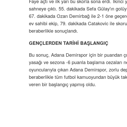
Faye açtı ve ilk yarı bu skorla sona erdi. İkinc
sahneye çıktı. 55. dakikada Sefa Gülay'ın golüy
67. dakikada Ozan Demirbağ ile 2-1 öne geçere
ev sahibi ekip, 79. dakikada Catakovic ile skoru
beraberlikle sonuçlandı.
GENÇLERDEN TARİHİ BAŞLANGIÇ
Bu sonuç, Adana Demirspor için bir puandan ço
yasağı ve sezona -6 puanla başlama cezaları 
oyuncularıyla çıkan Adana Demirspor, zorlu de
beraberlikle tüm futbol kamuoyundan büyük tak
veren bir başlangıç yapmış oldu.