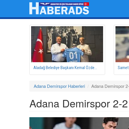
Ana
içeriğe
atla
Aladağ Belediye Başkanı Kemal Özde...
Samet 
Adana Demirspor Haberleri
Adana Demirspor 2-
Adana Demirspor 2-2 