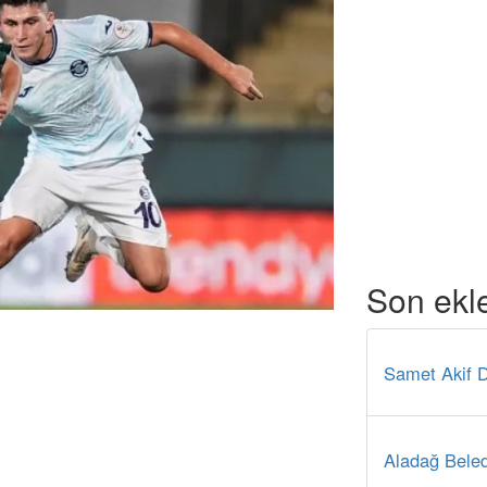
Son ekl
Samet Akif D
Aladağ Beled