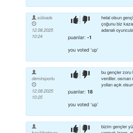
süloads
helal olsun genç
beğendim!
beğenmedim!
çoğunu biz kazand
12.08.2025
adanalı oyuncul
10:24
puanlar:
-1
you voted ‘up’
bu gençler zoru
beğendim!
beğenmedim!
demirsporlu
verdiler. osman ö
yolları açık olsun
12.08.2025
puanlar:
18
10:25
you voted ‘up’
bizim gençler yü
beğendim!
beğenmedim!
başöğretmen
vermek lazım. gü